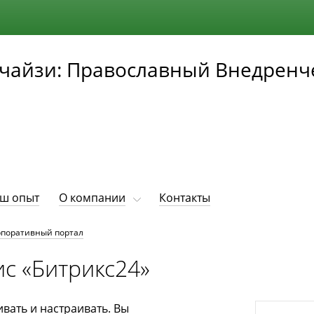
чайзи: Православный Внедренч
ш опыт
О компании
Контакты
рпоративный портал
с «Битрикс24»
вать и настраивать. Вы