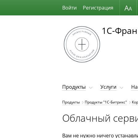
Размер шрифта
Войти
Регистрация
1С-Фран
Продукты
Услуги
На
Продукты
Продукты "1С-Битрикс"
Ко
Облачный серви
Вам не нужно ничего устанавли