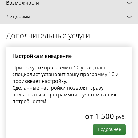
Возможности
Лицензии
Готовое комплексное решение для малого
бизнеса;
Клиентская лицензия
Дополнительные услуги
Нефискальный учет, контроль, анализ,
планирование;
Настройка и внедрение
Программная
Для торговых, производственных и сервисных
компаний;
При покупке программы 1С у нас, наш
1 рабочее место
6 300
руб.
специалист установит вашу программу 1С и
Интеграция с интернет-магазинами;
произведет настройку.
Подключение торгового оборудования;
Сделанные настройки позволят сразу
5 рабочих мест
21 600
руб.
пользоваться программой с учетом ваших
Обмен данными с программами
потребностей
"1С:Бухгалтерия 8" и "1С:Отчетность
10 рабочих мест
41 400
руб.
предпринимателя 8".
от 1 500
руб.
20 рабочих мест
78 000
руб.
Подробнее
50 рабочих мест
187 200
руб.