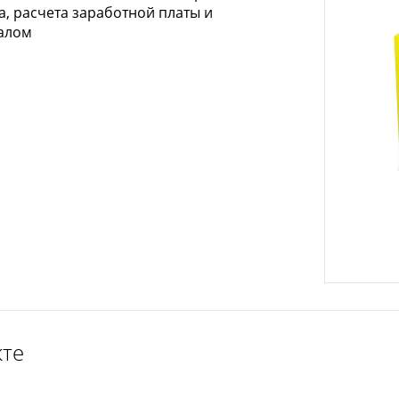
а, расчета заработной платы и
алом
кте