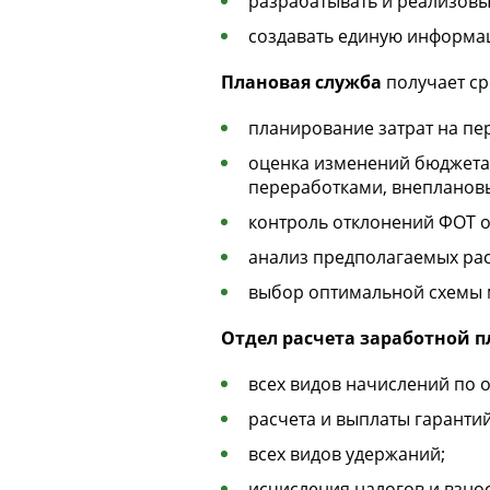
разрабатывать и реализов
создавать единую информа
Плановая служба
получает ср
планирование затрат на пе
оценка изменений бюджета 
переработками, внепланов
контроль отклонений ФОТ о
анализ предполагаемых рас
выбор оптимальной схемы 
Отдел расчета заработной 
всех видов начислений по о
расчета и выплаты гарантий
всех видов удержаний;
исчисления налогов и взно