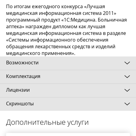
По итогам ежегодного конкурса «Лучшая
медицинская информационная система 2011»
программный продукт «1С:Медицина. Больничная
аптека» награжден дипломом как лучшая
медицинская информационная система в разделе
«Системы информационного обеспечения
обращения лекарственных средств и изделий
медицинского применения».
Возможности
Комплектация
В программе реализован универсальный подход
для учета товарно-материальных ценностей
Лицензии
разного вида: медикаментов, расходных
Основная поставка программного продукта
медицинских материалов, других материалов. Для
"1С:Медицина. Больничная аптека" включает в
Скриншоты
учета лекарственных препаратов предусмотрены
себя:
Клиентская лицензия
специализированные механизмы, которые
Установочный диск с дистрибутивами:
подразумевают ведение аналитического учета и
Дополнительные услуги
формирование отчетности по классификационным
Программная
платформы "1С:Предприятие 8"
признакам лекарств: