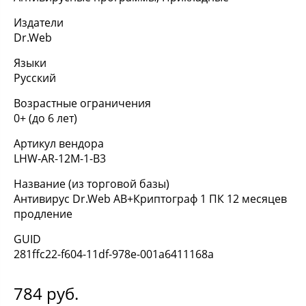
Издатели
Dr.Web
Языки
Русский
Возрастные ограничения
0+ (до 6 лет)
Артикул вендора
LHW-AR-12M-1-B3
Название (из торговой базы)
Антивирус Dr.Web АВ+Криптограф 1 ПК 12 месяцев
продление
GUID
281ffc22-f604-11df-978e-001a6411168a
784
руб.