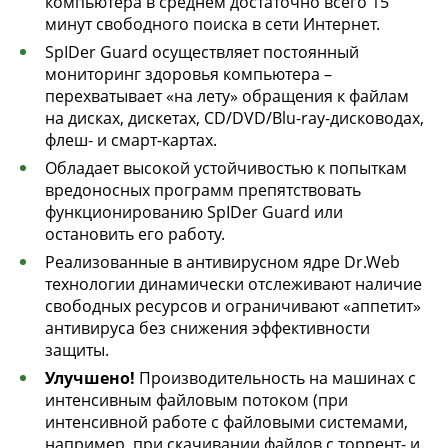
компьютера в среднем достаточно всего 15
минут свободного поиска в сети Интернет.
SpIDer Guard осуществляет постоянный
мониторинг здоровья компьютера –
перехватывает «на лету» обращения к файлам
на дисках, дискетах, CD/DVD/Blu-ray-дисководах,
флеш- и смарт-картах.
Обладает высокой устойчивостью к попыткам
вредоносных программ препятствовать
функционированию SpIDer Guard или
остановить его работу.
Реализованные в антивирусном ядре Dr.Web
технологии динамически отслеживают наличие
свободных ресурсов и ограничивают «аппетит»
антивируса без снижения эффективности
защиты.
Улучшено!
Производительность на машинах с
интенсивным файловым потоком (при
интенсивной работе с файловыми системами,
например, при скачивании файлов с торрент- и