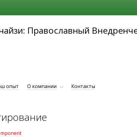
чайзи: Православный Внедренч
аш опыт
О компании
Контакты
тирование
 component