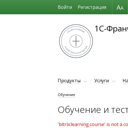
Размер шрифта
Войти
Регистрация
1С-Фран
Продукты
Услуги
Н
Обучение
Обучение и тес
'bitrix:learning.course' is not a